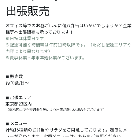
出張販売
オフィス等でのお昼ごはんに旬八弁当はいかがでしょうか？企業
様等へ出張販売も承っております！
※日祝は休業日です。
※配達可能な時間帯は午前11時以降です。（ただし配達エリアや
内容により異なります）
※夏季休業・年末年始休業がございます。
◼︎ 販売数
約70食/日〜
◼︎ 出張
エリア
東京都23区内
（※23区内でも交通条件等により出張が難しい場合もございます）
◼︎ メニュー
計約15種類のお弁当やサラダをご用意しております。週毎にメニ
ューが変わります。定番メニューは
こちら
をご参照ください。