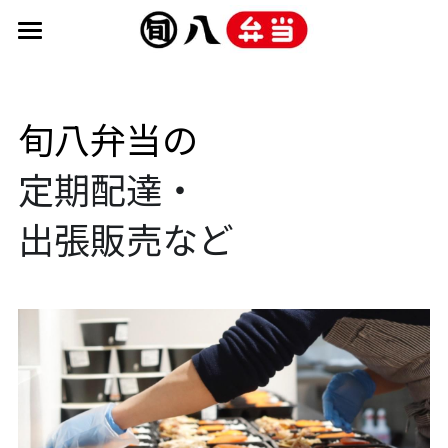
メニュー
店舗
旬八弁当の
デリバリー
旬八弁当店
定期配達・
旬八青果店
企業
出張販売など
オフィスなど販売
お問合せ